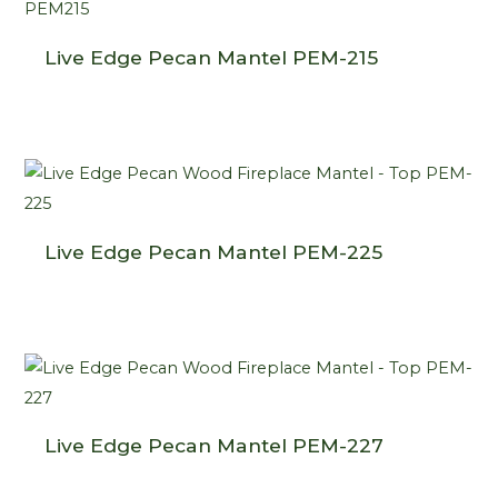
Live Edge Pecan Mantel PEM-215
Live Edge Pecan Mantel PEM-225
Live Edge Pecan Mantel PEM-227