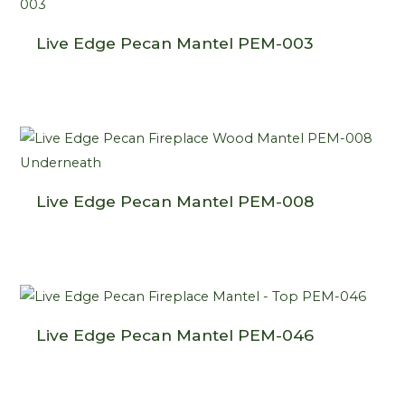
Live Edge Pecan Mantel PEM-003
Live Edge Pecan Mantel PEM-008
Live Edge Pecan Mantel PEM-046