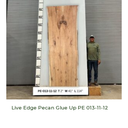
Live Edge Pecan Glue Up PE 013-11-12