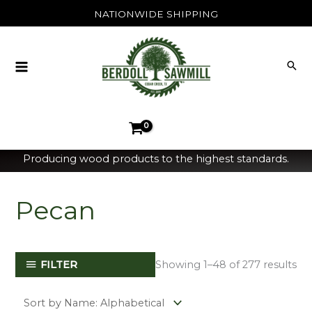
Skip
NATIONWIDE SHIPPING
to
content
Producing wood products to the highest standards.
Pecan
FILTER
Showing 1–48 of 277 results