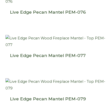
Live Edge Pecan Mantel PEM-076
Live Edge Pecan Mantel PEM-077
Live Edge Pecan Mantel PEM-079