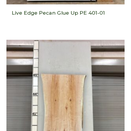
Live Edge Pecan Glue Up PE 401-01