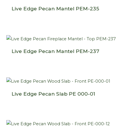
Live Edge Pecan Mantel PEM-235
Live Edge Pecan Mantel PEM-237
Live Edge Pecan Slab PE 000-01