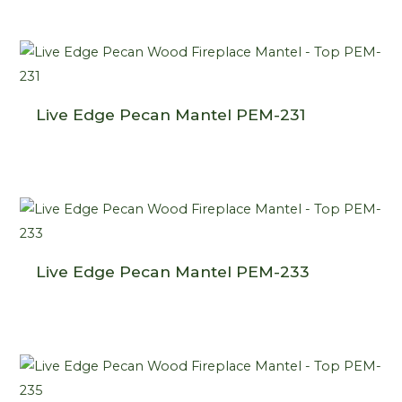
Live Edge Pecan Mantel PEM-231
Live Edge Pecan Mantel PEM-233