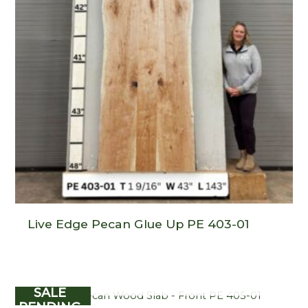
Live Edge Pecan Glue Up PE 403-01
OUT OF STOCK
SALE
PENDING