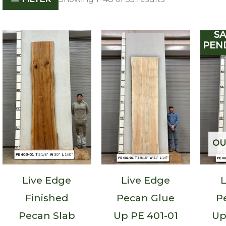
SA
PEN
OU
Live Edge
Live Edge
L
Finished
Pecan Glue
P
Pecan Slab
Up PE 401-01
Up