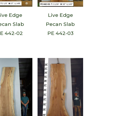
ive Edge
Live Edge
ecan Slab
Pecan Slab
E 442-02
PE 442-03