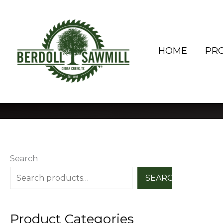
Skip
to
content
HOME
PR
Search
SEARCH
Product Categories