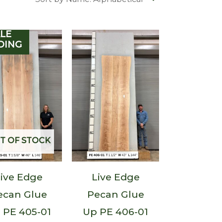
LE
DING
T OF STOCK
ive Edge
Live Edge
ecan Glue
Pecan Glue
 PE 405-01
Up PE 406-01