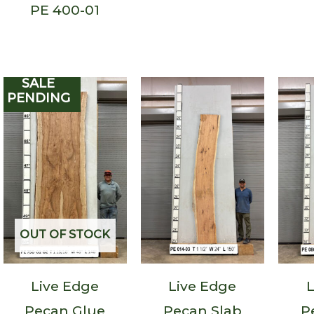
PE 400-01
SALE
PENDING
OUT OF STOCK
Live Edge
Live Edge
L
Pecan Glue
Pecan Slab
P