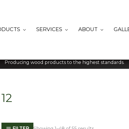
ODUCTS
SERVICES
ABOUT
GALL
Producing wood products to the highest standards.
12
FILTER
Showing 1–48 of 55 results